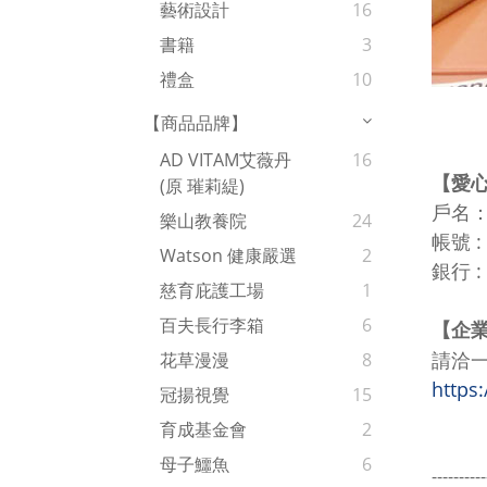
藝術設計
16
書籍
3
禮盒
10
【商品品牌】
AD VITAM艾薇丹
16
【愛心
(原 璀莉緹)
戶名
樂山教養院
24
帳號 
Watson 健康嚴選
2
銀行 :
慈育庇護工場
1
百夫長行李箱
6
企業
【
請洽
花草漫漫
8
https
冠揚視覺
15
育成基金會
2
母子鱷魚
6
----------