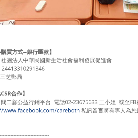
購買方式--銀行匯款】
：
社團法人中華民國新生活社會福利發展促進會
:
24413310291346
三芝郵局
CSR合作
】
一間二顧公益行銷平台 電話
02-23675633
王小姐 或至F
://www.facebook.com/careboth
私訊留言將有專人為您
--------------------------------