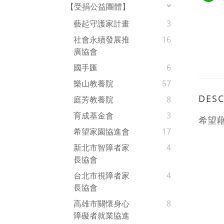
【受捐公益團體】
藝起守護家計畫
3
社會永續發展推
16
廣協會
國手匯
6
樂山教養院
57
DESC
庭芳教養院
8
育成基金會
3
希望
希望家園協進會
17
新北市智障者家
4
長協會
台北市視障者家
4
長協會
高雄市關懷身心
8
障礙者就業協進