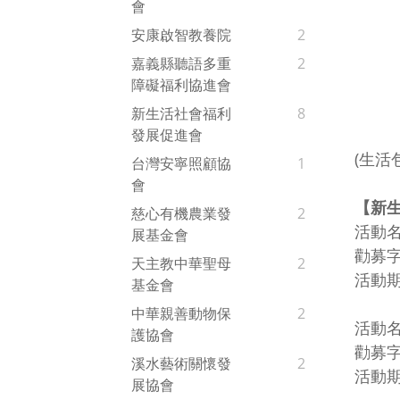
會
安康啟智教養院
2
嘉義縣聽語多重
2
障礙福利協進會
新生活社會福利
8
發展促進會
(生活
台灣安寧照顧協
1
會
【新
慈心有機農業發
2
活動名
展基金會
勸募
天主教中華聖母
2
活動期
基金會
中華親善動物保
2
活動名
護協會
勸募
溪水藝術關懷發
2
活動期
展協會