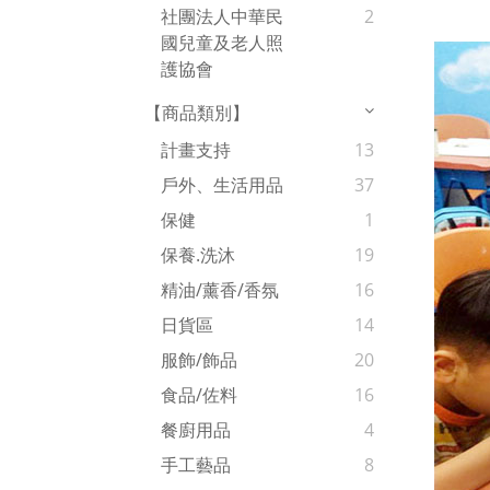
社團法人中華民
2
國兒童及老人照
護協會
【商品類別】
計畫支持
13
戶外、生活用品
37
保健
1
保養.洗沐
19
精油/薰香/香氛
16
日貨區
14
服飾/飾品
20
食品/佐料
16
餐廚用品
4
手工藝品
8