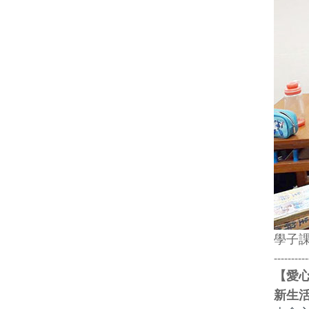
學子
----------
愛
【
新生