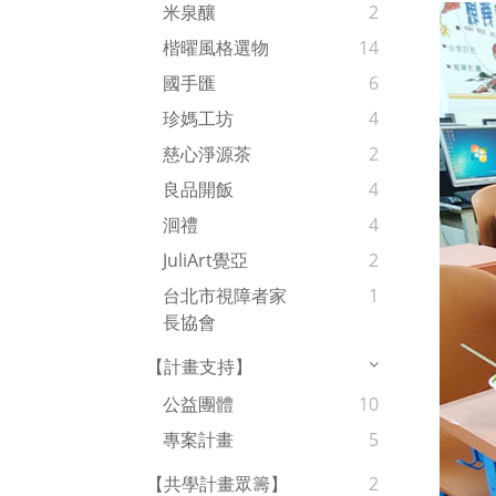
米泉釀
2
楷曜風格選物
14
國手匯
6
珍媽工坊
4
慈心淨源茶
2
良品開飯
4
洄禮
4
JuliArt覺亞
2
台北市視障者家
1
長協會
【計畫支持】
公益團體
10
專案計畫
5
【共學計畫眾籌】
2