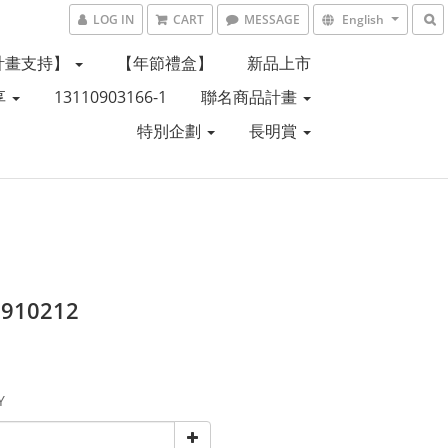
LOG IN
CART
MESSAGE
English
計畫支持】
【年節禮盒】
新品上市
享
13110903166-1
聯名商品計畫
特別企劃
長明賞
0910212
Y