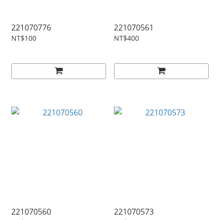
221070776
221070561
NT$100
NT$400
221070560
221070573