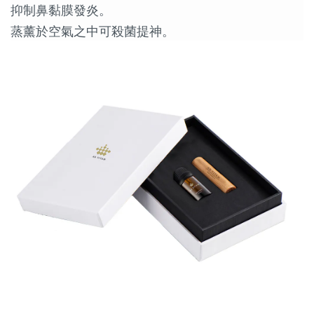
抑制鼻黏膜發炎。
蒸薰於空氣之中可殺菌提神。