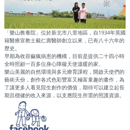
「樂山教養院」位於新北市八里地區，自1934年英國
籍醫療宣教士戴仁壽醫師創立以來，已有八十六年的
歷史。
早期為收容痲瘋病患的機構，目前是提供二十四小時
全時照顧一百多位身心障礙天使溫暖的家。
樂山美麗的自然環境與多元療育課程，開啟天使們的
藝術天份，創作各式色彩豐富又極富童趣的畫作，
為
了讓更多人看見院生創作的價值，期待可以建立起長
期且穩健的收入來源，以支應院生所需的照護資源。