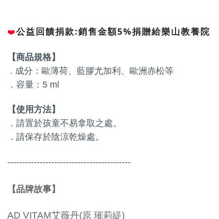
公益回饋捐款:銷售金額5%捐贈給樂山教養院
❤️
【商品規格】
．
成分：
歐薄荷、藍膠尤加利、歐洲赤松等
．
容量
：
5 ml
【使用方法】
．
請置於孩童不易拿取之處。
．
請保存於陰涼乾燥處。
------------------------------------------
品牌故事
【
】
AD VITAM艾薇丹(原 璀莉緹)