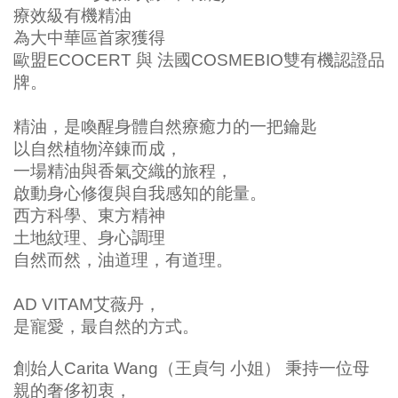
療效級有機精油
為大中華區首家獲得
歐盟ECOCERT 與 法國COSMEBIO雙有機認證品
牌。
精油，是喚醒身體自然療癒力的一把鑰匙
以自然植物淬錬而成，
一場精油與香氣交織的旅程，
啟動身心修復與自我感知的能量。
西方科學、東方精神
土地紋理、身心調理
自然而然，油道理，有道理。
AD VITAM艾薇丹，
是寵愛，最自然的方式。
創始人Carita Wang（王貞勻 小姐） 秉持一位母
親的奢侈初衷，