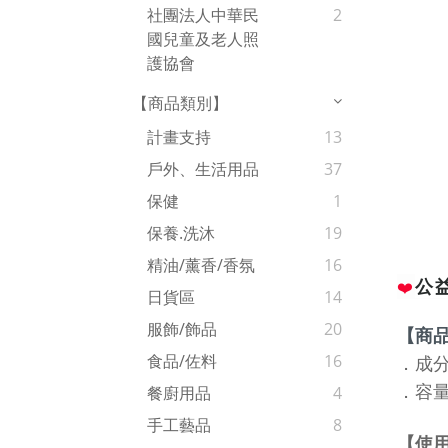
社團法人中華民
2
國兒童及老人照
護協會
【商品類別】
計畫支持
13
戶外、生活用品
37
保健
1
保養.洗沐
19
精油/薰香/香氛
16
公
❤️
日貨區
14
服飾/飾品
20
【商
食品/佐料
16
．
成
．容
餐廚用品
4
手工藝品
8
【使