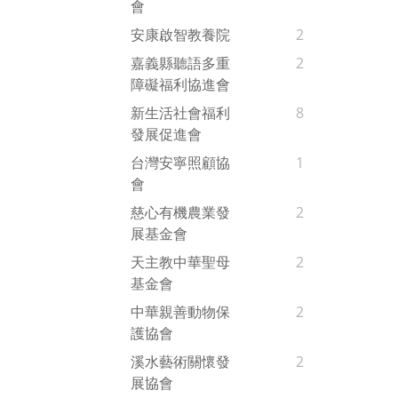
會
安康啟智教養院
2
嘉義縣聽語多重
2
障礙福利協進會
新生活社會福利
8
發展促進會
台灣安寧照顧協
1
會
慈心有機農業發
2
展基金會
天主教中華聖母
2
基金會
中華親善動物保
2
護協會
溪水藝術關懷發
2
展協會