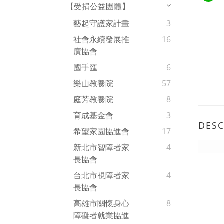
【受捐公益團體】
藝起守護家計畫
3
社會永續發展推
16
廣協會
國手匯
6
樂山教養院
57
庭芳教養院
8
育成基金會
3
DESC
希望家園協進會
17
新北市智障者家
4
長協會
台北市視障者家
4
長協會
高雄市關懷身心
8
障礙者就業協進