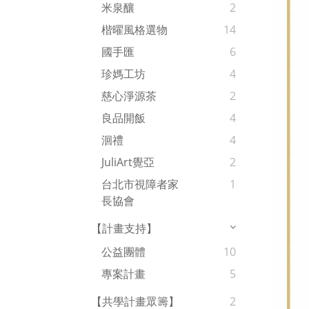
米泉釀
2
楷曜風格選物
14
國手匯
6
珍媽工坊
4
慈心淨源茶
2
良品開飯
4
洄禮
4
JuliArt覺亞
2
台北市視障者家
1
長協會
【計畫支持】
公益團體
10
專案計畫
5
【共學計畫眾籌】
2