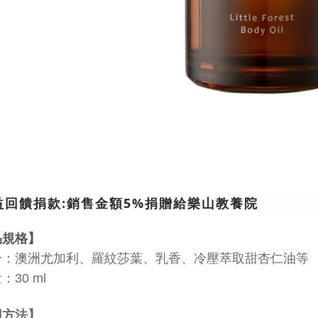
益回饋捐款:銷售金額5%捐贈給樂山教養院
品規格】
分：
澳洲尤加利、羅紋莎葉、乳香、冷壓萃取甜杏仁油等 
量
：30 ml
用方法】