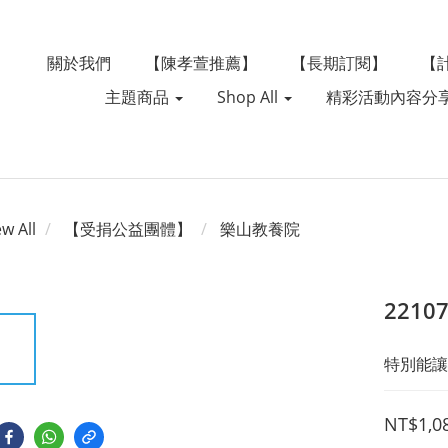
關於我們
【陳孝萱推薦】
【長期訂閱】
【
主題商品
Shop All
精彩活動內容分
ew All
【受捐公益團體】
樂山教養院
2210
特別能讓
NT$1,0