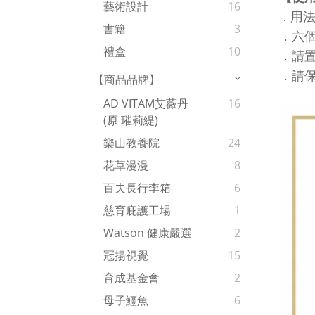
藝術設計
16
用
．
書籍
3
．六
禮盒
10
．
請
．
請
【商品品牌】
AD VITAM艾薇丹
16
(原 璀莉緹)
樂山教養院
24
花草漫漫
8
百夫長行李箱
6
慈育庇護工場
1
Watson 健康嚴選
2
冠揚視覺
15
育成基金會
2
母子鱷魚
6