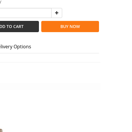
Y
DD TO CART
BUY NOW
livery Options