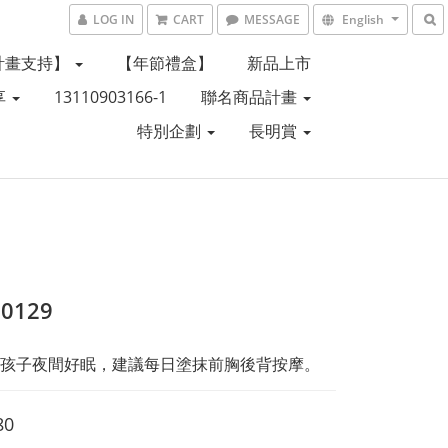
LOG IN
CART
MESSAGE
English
計畫支持】
【年節禮盒】
新品上市
享
13110903166-1
聯名商品計畫
特別企劃
長明賞
70129
孩子夜間好眠，建議每日塗抹前胸後背按摩。
80