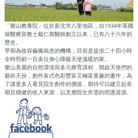
「樂山教養院」位於新北市八里地區，自1934年英國
籍醫療宣教士戴仁壽醫師創立以來，已有八十六年的
歷史。
早期為收容痲瘋病患的機構，目前是提供二十四小時
全時照顧一百多位身心障礙天使溫暖的家。
樂山美麗的自然環境與多元療育課程，開啟天使們的
藝術天份，創作各式色彩豐富又極富童趣的畫作，
為
了讓更多人看見院生創作的價值，期待可以建立起長
期且穩健的收入來源，以支應院生所需的照護資源。