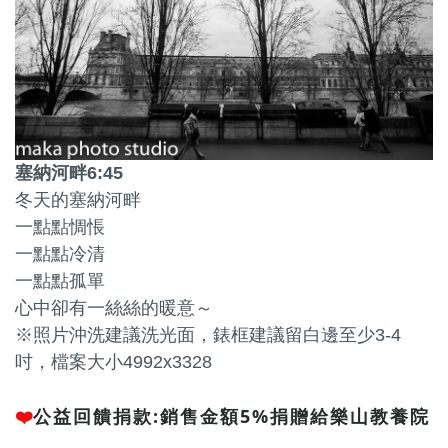
塞納河畔6:45
冬天的塞納河畔
一點點惆悵
一點點冷清
一點點孤單
心中卻有一絲絲的暖意～
※照片沖洗建議洗光面，錶框建議留白邊至少3-4
吋，檔案大小4992x3328
❤️
公益回饋捐款:銷售金額5%捐贈給樂山教養院