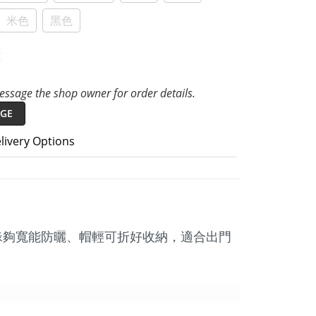
米色
黑色
t
ssage the shop owner for order details.
GE
livery Options
帽緣夠寬能防曬、帽輕可折好收納，適合出門