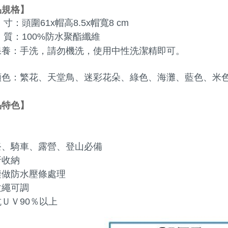
品規格
】
     寸：頭圍61x帽高8.5x帽寬8 cm
     質：100%防水聚酯纖維
保養
：
手洗，請勿機洗，使用中性洗潔精即可。
顏色：繁花、天堂鳥、迷彩花朵、綠色、海灘、藍色、米
品特色
】
祭、騎車、露營、登山必備
折收納
縫做防水壓條處理
拉繩可調
ＵＶ90％以上