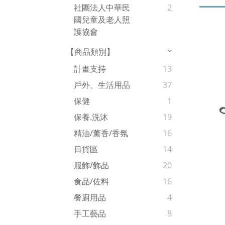
社團法人中華民
2
國兒童及老人照
護協會
【商品類別】
計畫支持
13
戶外、生活用品
37
保健
1
保養.洗沐
19
精油/薰香/香氛
16
日貨區
14
服飾/飾品
20
食品/佐料
16
餐廚用品
4
手工藝品
8