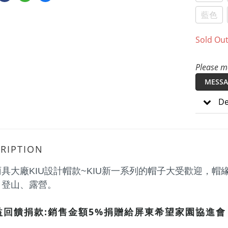
藍色
Sold Ou
Please me
MESSA
De
RIPTION
具大廠KIU設計帽款~KIU新一系列的帽子大受歡迎，
、登山、露營。
益回饋捐款:銷售金額5%捐贈給屏東希望家園協進會