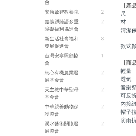
會
【
產
安康啟智教養院
2
尺   
嘉義縣聽語多重
2
材   
障礙福利協進會
清潔
新生活社會福利
8
發展促進會
款式
台灣安寧照顧協
1
商
會
【
輕量
慈心有機農業發
2
透氣
展基金會
音樂
天主教中華聖母
2
可反
基金會
內接
中華親善動物保
2
帽子
護協會
防雨抗
溪水藝術關懷發
2
展協會