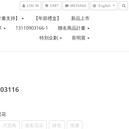
LOG IN
CART
MESSAGE
English
計畫支持】
【年節禮盒】
新品上市
享
13110903166-1
聯名商品計畫
特別企劃
長明賞
803116
 繁花
天堂鳥
迷彩花朵
綠色
海灘