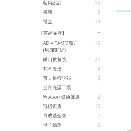
藝術設計
16
書籍
3
禮盒
10
【商品品牌】
AD VITAM艾薇丹
16
(原 璀莉緹)
樂山教養院
24
花草漫漫
8
百夫長行李箱
6
慈育庇護工場
1
Watson 健康嚴選
2
冠揚視覺
15
育成基金會
2
母子鱷魚
6