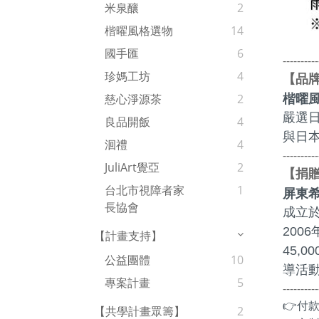
米泉釀
2
楷曜風格選物
14
國手匯
6
----------
珍媽工坊
4
品
【
楷曜
慈心淨源茶
2
嚴選
良品開飯
4
與日
洄禮
4
----------
JuliArt覺亞
2
捐
【
台北市視障者家
1
屏東
長協會
成立
200
【計畫支持】
45,
公益團體
10
導活
專案計畫
5
----------
👉付
【共學計畫眾籌】
2