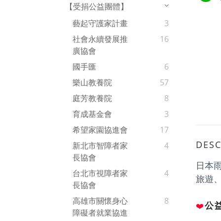
【受捐公益團體】
藝起守護家計畫
3
社會永續發展推
16
廣協會
國手匯
6
樂山教養院
57
庭芳教養院
8
育成基金會
3
希望家園協進會
17
DESC
新北市智障者家
4
長協會
日本雨
台北市視障者家
4
旅遊
長協會
高雄市關懷身心
8
公
❤️
障礙者就業協進