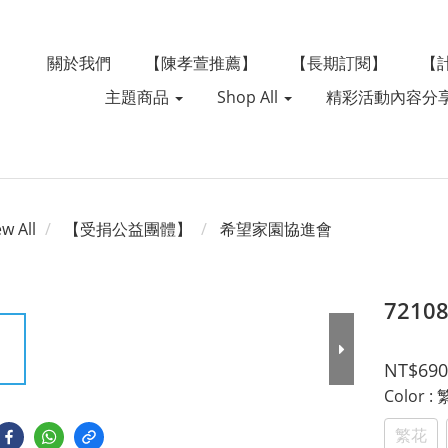
關於我們
【陳孝萱推薦】
【長期訂閱】
【
主題商品
Shop All
精彩活動內容分
ew All
【受捐公益團體】
希望家園協進會
7210
NT$690
Color
:
繁花