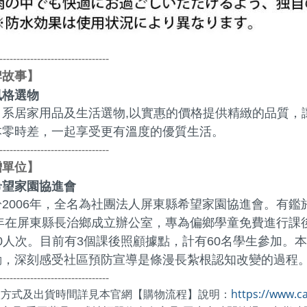
--------------------------------
牌故事
】
風格選物
日系居家用品及生活選物,以實惠的價格提供精緻的品質，
本零時差，一起享受更有溫度的優質生活。
--------------------------------
贈單位
】
希望家園協進會
於2006年，全名為社團法人屏東縣希望家園協進會。有
6年在屏東縣長治鄉成立辦公室，專為偏鄉學童免費進行課
000人次。目前有3個課後照顧據點，計有60名學生參加
動，深刻感受社區預防宣導是條漫長紮根認知改變的過程
--------------------------------
款方式及出貨時間詳見本官網【購物流程】說明：
https://www.c