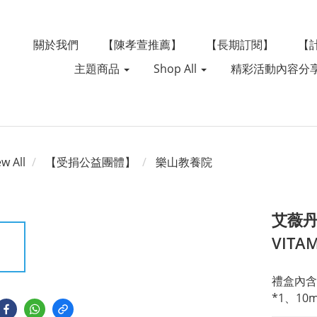
關於我們
【陳孝萱推薦】
【長期訂閱】
【
主題商品
Shop All
精彩活動內容分
ew All
【受捐公益團體】
樂山教養院
艾薇丹
VIT
禮盒內含:
*1、10