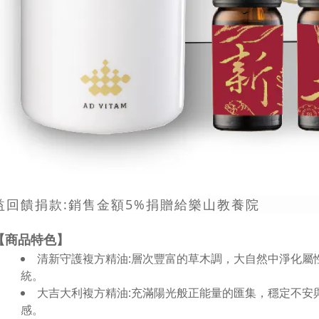
益回饋捐款:銷售金額5%捐贈給
樂山教養院
【商品特色】
清新守護複方精油:層次豐富的草木調，大自然中淨化屬
統。
大吉大利複方精油:充滿陽光般正能量的匯集，穩定不安
感。