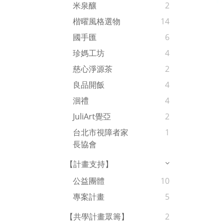
米泉釀
2
楷曜風格選物
14
國手匯
6
珍媽工坊
4
慈心淨源茶
2
良品開飯
4
洄禮
4
JuliArt覺亞
2
台北市視障者家
1
長協會
【計畫支持】
公益團體
10
專案計畫
5
【共學計畫眾籌】
2