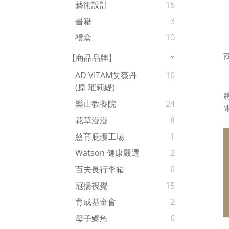
藝術設計
16
書籍
3
禮盒
10
【商品品牌】
AD VITAM艾薇丹
16
(原 璀莉緹)
樂山教養院
24
花草漫漫
8
慈育庇護工場
1
Watson 健康嚴選
2
百夫長行李箱
6
冠揚視覺
15
育成基金會
2
母子鱷魚
6