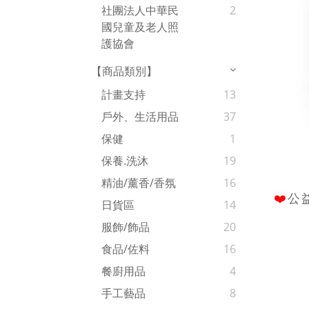
社團法人中華民
2
國兒童及老人照
護協會
【商品類別】
計畫支持
13
戶外、生活用品
37
保健
1
保養.洗沐
19
精油/薰香/香氛
16
❤️
公
日貨區
14
服飾/飾品
20
食品/佐料
16
餐廚用品
4
手工藝品
8