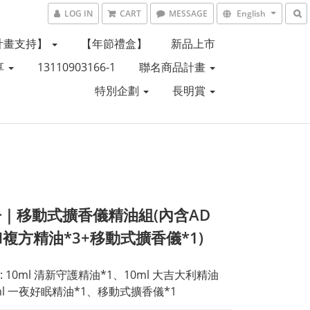
LOG IN
CART
MESSAGE
English
計畫支持】
【年節禮盒】
新品上市
享
13110903166-1
聯名商品計畫
特別企劃
長明賞
｜移動式擴香儀精油組(內含AD
AM複方精油*3+移動式擴香儀*1)
 10ml 清新守護精油*1、10ml 大吉大利精油
ml 一夜好眠精油*1、移動式擴香儀*1