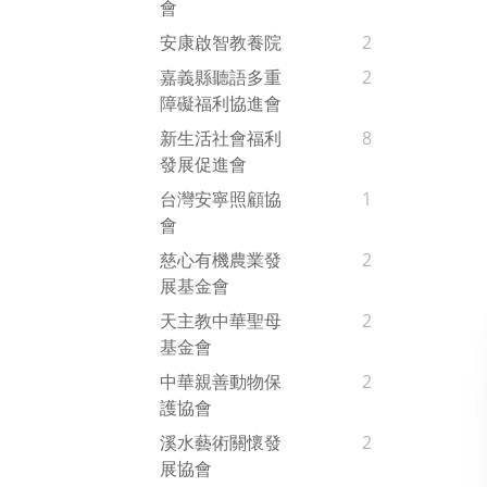
會
安康啟智教養院
2
嘉義縣聽語多重
2
障礙福利協進會
新生活社會福利
8
發展促進會
台灣安寧照顧協
1
會
慈心有機農業發
2
展基金會
天主教中華聖母
2
基金會
中華親善動物保
2
護協會
溪水藝術關懷發
2
展協會