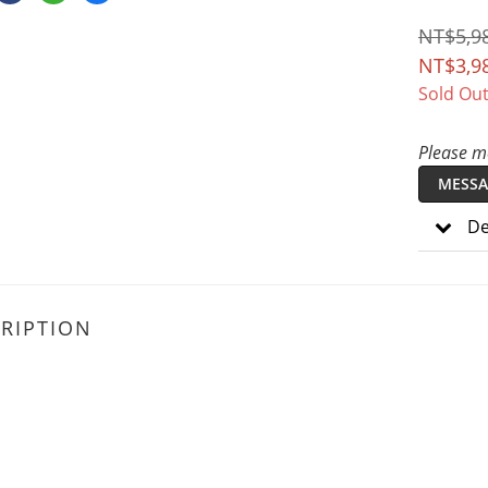
NT$5,9
NT$3,9
Sold Ou
Please me
MESSA
De
RIPTION