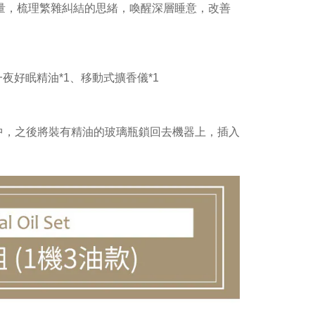
量，梳理繁雜糾結的思緒，喚醒深層睡意，改善
l 一夜好眠精油*1、移動式擴香儀*1
中，之後將裝有精油的玻璃瓶鎖回去機器上，插入