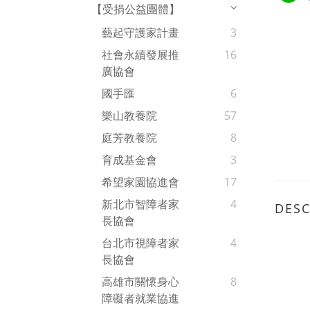
【受捐公益團體】
藝起守護家計畫
3
社會永續發展推
16
廣協會
國手匯
6
樂山教養院
57
庭芳教養院
8
育成基金會
3
希望家園協進會
17
新北市智障者家
4
DESC
長協會
台北市視障者家
4
長協會
高雄市關懷身心
8
障礙者就業協進