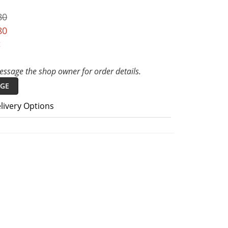
80
80
t
ssage the shop owner for order details.
GE
livery Options