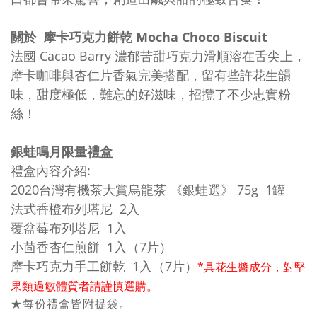
關於 摩卡巧克力餅乾 Mocha Choco Biscuit
法國 Cacao Barry 濃郁苦甜巧克力滑順溶在舌尖上，
摩卡咖啡與杏仁片香氣完美搭配，留有些許花生韻
味，甜度極低，難忘的好滋味，招攬了不少忠實粉
絲！
銀蛙鳴月限量禮盒
禮盒內容介紹:
2020台灣有機茶大賞烏龍茶 《銀蛙選》 75g 1罐
法式香橙布列塔尼 2入
覆盆莓布列塔尼 1入
小茴香杏仁煎餅 1入（7片）
摩卡巧克力手工餅乾 1入（7片）
*具花生醬成分，對堅
果類過敏體質者請謹慎選購。
★每份禮盒皆附提袋。