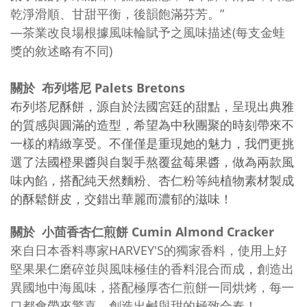
乾淨滑順、甘甜平衡，後韻飽滿芬芳。”
—茶業改良場根據風味輪賦予之風味描述(每支金蛙
獎的敘述略有不同)
關於 布列塔尼 Palets Bretons
布列塔尼酥餅，源自於法國宮廷的甜點，呈現出典雅
的質感與圓滿的造型，希望為中秋團聚的時刻帶來不
一樣的精緻享受。不僅僅是重現她的魅力，我們更挑
選了法國橙果醬與自製手熬覆盆莓果醬，做為兩款風
味內餡，搭配純天然麵粉、杏仁粉等純植物素材製成
的酥鬆餅皮，交錯出華麗而濃郁的滋味！
關於 小茴香杏仁煎餅 Cumin Almond Cracker
來自日本香料專家HARVEY'S的獨家香料，使用上好
堅果果仁磨碎並與風味極佳的香料混合而成，創造出
異國地中海風味，搭配極厚杏仁煎餅一同烘烤，每一
口都會帶來驚喜，創造出鹹與甜的極致合奏！