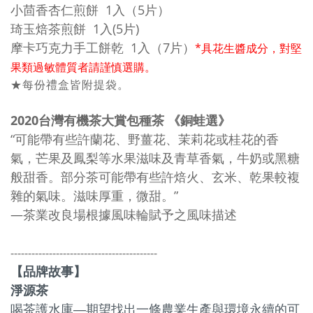
小茴香杏仁煎餅 1入（5片）
琦玉焙茶煎餅 1入(5片)
摩卡巧克力手工餅乾 1入（7片）
*具花生醬成分，對堅
果類過敏體質者請謹慎選購。
★每份禮盒皆附提袋。
2020台灣有機茶大賞包種茶 《銅蛙選》
“可能帶有些許蘭花、野薑花、茉莉花或桂花的香
氣，芒果及鳳梨等水果滋味及青草香氣，牛奶或黑糖
般甜香。部分茶可能帶有些許焙火、玄米、乾果較複
雜的氣味。滋味厚重，微甜。”
—茶業改良場根據風味輪賦予之風味描述
------------------------------------------
【品牌故事】
淨源茶
喝茶護水庫—期望找出一條農業生產與環境永續的可