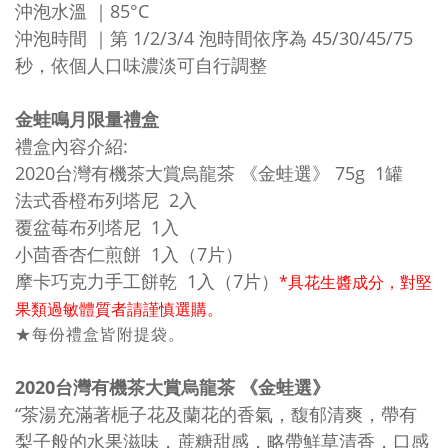
沖泡水溫 ｜85°C
沖泡時間 ｜第 1/2/3/4 泡時間依序為 45/30/45/75
秒，依個人口味濃淡可自行調整
金蛙鳴月限量禮盒
禮盒內容介紹:
2020台灣有機茶大賞烏龍茶 《金蛙選》 75g 1罐
法式香橙布列塔尼 2入
覆盆莓布列塔尼 1入
小茴香杏仁煎餅 1入（7片）
摩卡巧克力手工餅乾 1入（7片）
*具花生醬成分，對堅
果類過敏體質者請謹慎選購。
★每份禮盒皆附提袋。
2020台灣有機茶大賞烏龍茶 《金蛙選》
“茶湯充滿著梔子花及蘭花的香氣，馥郁清爽，帶有
梨子般的水果滋味，蔗糖甜感，略帶鮮草清香，口感