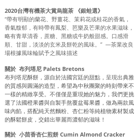
2020台灣有機茶大賞烏龍茶 《銀蛙選》
“帶有明顯的蘭花、野薑花、茉莉花或桂花的香氣，
香氣馥郁，有時帶有鳳梨、芭樂及芒果的水果滋味，
略有青草清香，蔗糖、黑糖或牛奶般甜感。口感滑
順、甘甜，淡淡的玄米及餅乾的風味。” —茶業改良
場根據風味輪賦予之風味描述
關於 布列塔尼 Palets Bretons
布列塔尼酥餅，源自於法國宮廷的甜點，呈現出典雅
的質感與圓滿的造型，希望為中秋團聚的時刻帶來不
一樣的精緻享受。不僅僅是重現她的魅力，我們更挑
選了法國橙果醬與自製手熬覆盆莓果醬，做為兩款風
味內餡，搭配純天然麵粉、杏仁粉等純植物素材製成
的酥鬆餅皮，交錯出華麗而濃郁的滋味！
關於 小茴香杏仁煎餅 Cumin Almond Cracker