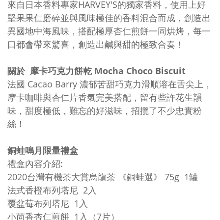
來自日本香料專家HARVEY'S的獨家香料，使用上好
堅果果仁磨碎並與風味極佳的香料混合而成，創造出
異國地中海風味，搭配極厚杏仁煎餅一同烘烤，每一
口都會帶來驚喜，創造出鹹與甜的極致合奏！
關於 摩卡巧克力餅乾 Mocha Choco Biscuit
法國 Cacao Barry 濃郁苦甜巧克力滑順溶在舌尖上，
摩卡咖啡與杏仁片香氣完美搭配，留有些許花生韻
味，甜度極低，難忘的好滋味，招攬了不少忠實粉
絲！
銅蛙鳴月限量禮盒
禮盒內容介紹:
2020台灣有機茶大賞烏龍茶 《銅蛙選》 75g 1罐
法式香橙布列塔尼 2入
覆盆莓布列塔尼 1入
小茴香杏仁煎餅 1入（7片）