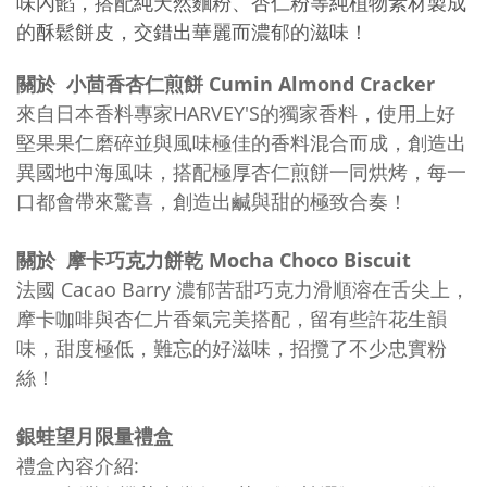
味內餡，搭配純天然麵粉、杏仁粉等純植物素材製成
的酥鬆餅皮，交錯出華麗而濃郁的滋味！
關於 小茴香杏仁煎餅 Cumin Almond Cracker
來自日本香料專家HARVEY'S的獨家香料，使用上好
堅果果仁磨碎並與風味極佳的香料混合而成，創造出
異國地中海風味，搭配極厚杏仁煎餅一同烘烤，每一
口都會帶來驚喜，創造出鹹與甜的極致合奏！
關於 摩卡巧克力餅乾 Mocha Choco Biscuit
法國 Cacao Barry 濃郁苦甜巧克力滑順溶在舌尖上，
摩卡咖啡與杏仁片香氣完美搭配，留有些許花生韻
味，甜度極低，難忘的好滋味，招攬了不少忠實粉
絲！
銀蛙望月限量禮盒
禮盒內容介紹: