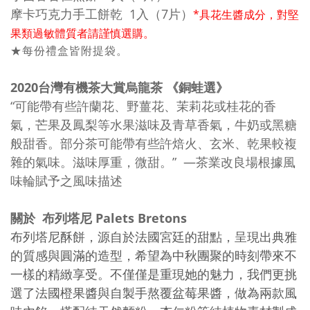
摩卡巧克力手工餅乾 1入（7片）
*具花生醬成分，對堅
果類過敏體質者請謹慎選購。
★每份禮盒皆附提袋。
2020台灣有機茶大賞烏龍茶 《銅蛙選》
“可能帶有些許蘭花、野薑花、茉莉花或桂花的香
氣，芒果及鳳梨等水果滋味及青草香氣，牛奶或黑糖
般甜香。部分茶可能帶有些許焙火、玄米、乾果較複
雜的氣味。滋味厚重，微甜。” —茶業改良場根據風
味輪賦予之風味描述
關於 布列塔尼 Palets Bretons
布列塔尼酥餅，源自於法國宮廷的甜點，呈現出典雅
的質感與圓滿的造型，希望為中秋團聚的時刻帶來不
一樣的精緻享受。不僅僅是重現她的魅力，我們更挑
選了法國橙果醬與自製手熬覆盆莓果醬，做為兩款風