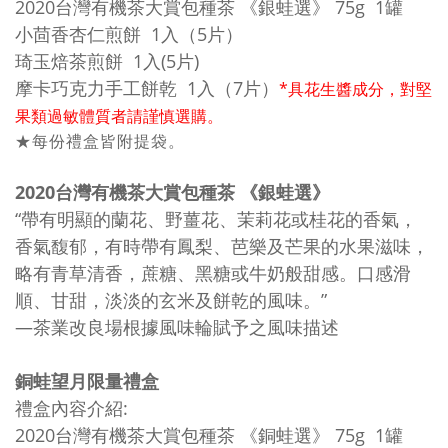
2020台灣有機茶大賞包種茶 《銀蛙選》 75g 1罐
小茴香杏仁煎餅 1入（5片）
琦玉焙茶煎餅 1入(5片)
摩卡巧克力手工餅乾 1入（7片）
*具花生醬成分，對堅
果類過敏體質者請謹慎選購。
★每份禮盒皆附提袋。
2020台灣有機茶大賞包種茶 《銀蛙選》
“帶有明顯的蘭花、野薑花、茉莉花或桂花的香氣，
香氣馥郁，有時帶有鳳梨、芭樂及芒果的水果滋味，
略有青草清香，蔗糖、黑糖或牛奶般甜感。口感滑
順、甘甜，淡淡的玄米及餅乾的風味。”
—茶業改良場根據風味輪賦予之風味描述
銅蛙望月限量禮盒
禮盒內容介紹:
2020台灣有機茶大賞包種茶 《銅蛙選》 75g 1罐