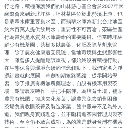
行之路，積極保護我們的山林慈心基金會於2007年因
緣際會來到新北坪林，坪林茶區位於北勢溪上游，也
是翡翠水庫重要集水區，而翡翠水庫為新北台北地區
約六百萬人提供飲用水，重要性不可言喻，茶區生產
行為當然是水質與水庫壽命的重要關鍵。但當時坪林
鮮少有機茶園，茶樹多以農藥、化肥及除草劑來管
理，除了農友健康遭受風險，當地環境與生態影響性
大，雖曾多人提醒應該重視，卻始終沒有積極行動。
在生態保育與環境永續的信念觸動下，我們定名之淨
源計畫就此展開。草創初期篳路藍縷，從零開始學
習，除了推廣有機無農藥理念，自設有機專用製茶
場，邀請農友轉作，手把手陪伴。為培育土壤，補貼
農民有機肥，協助去化茶葉，讓農民免去銷售困難，
茶場負責收購茶菁及製造茶葉，箇中艱辛不足為外人
道。我們親身實踐理念，並不斷精進茶園管理與製茶
技術，至今仍不敢言成功，為的就是獻身台灣有機茶