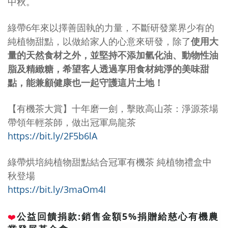
中秋。
綠帶6年來以擇善固執的力量，不斷研發業界少有的
純植物甜點，以做給家人的心意來研發，除了
使用大
量的天然食材之外，並堅持不添加氫化油、動物性油
脂及精緻糖，希望客人透過享用食材純淨的美味甜
點，能兼顧健康也一起守護這片土地！
【有機茶大賞】十年磨一劍，擊敗高山茶：淨源茶場
帶領年輕茶師，做出冠軍烏龍茶
https://bit.ly/2F5b6l
A
綠帶烘培純植物甜點結合冠軍有機茶 純植物禮盒中
秋登場
h
ttps://bit.ly/3maOm4I
公益回饋捐款:銷售金額5%捐贈給慈心有機農
❤️