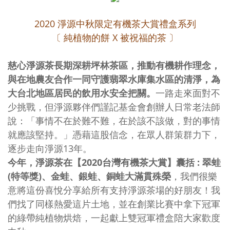
2020 淨源中秋限定有機茶大賞禮盒系列
〔 純植物的餅 X 被祝福的茶 〕
慈心淨源茶長期深耕坪林茶區，推動有機耕作理念，
與在地農友合作一同守護翡翠水庫集水區的清淨，為
大台北地區居民的飲用水安全把關。
一路走來面對不
少挑戰，但淨源夥伴們謹記基金會創辦人日常老法師
說：「事情不在於難不難，在於該不該做，對的事情
就應該堅持。」憑藉這股信念，在眾人群策群力下，
逐步走向淨源13年。
今年，淨源茶在【2020台灣有機茶大賞】囊括 : 翠蛙
(特等獎)、金蛙、銀蛙、銅蛙大滿貫殊榮
，我們很樂
意將這份喜悅分享給所有支持淨源茶場的好朋友！我
們找了同樣熱愛這片土地，並在創業比賽中拿下冠軍
的綠帶純植物烘焙，一起獻上雙冠軍禮盒陪大家歡度