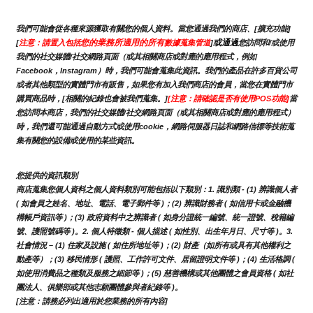
我們可能會從各種來源獲取有關您的個人資料。當您通過我們的商店、[擴充功能]
您的業務所適用的所有
或通過
[
注意：請置入包括
數據蒐集管道
]
您訪問和/或使用
我們的社交媒體/社交網路頁面（或其相關商店或對應的應用程式，例如
Facebook，Instagram）時，我們可能會蒐集此資訊。我們的產品在許多百貨公司
或者其他類型的實體門市有販售，如果您有加入我們商店的會員，當您在實體門市
購買商品時，[相關的紀錄也會被我們蒐集。]
[注意：請確認是否有使用POS功能]
當
您訪問本商店，我們的社交媒體/社交網路頁面（或其相關商店或對應的應用程式）
時，我們還可能通過自動方式或使用cookie，網路伺服器日誌和網路信標等技術蒐
集有關您的設備或使用的某些資訊。
您提供的資訊類別
商店蒐集您個人資料之個人資料類別可能包括以下類別：1. 識別類 - (1) 辨識個人者 
( 如會員之姓名、地址、電話、電子郵件等 )；(2) 辨識財務者 ( 如信用卡或金融機
構帳戶資訊等 )；(3) 政府資料中之辨識者 ( 如身分證統一編號、統一證號、稅籍編
號、護照號碼等 )。2. 個人特徵類 - 個人描述 ( 如性別、出生年月日、尺寸等 )。3.
社會情況 – (1) 住家及設施 ( 如住所地址等 )；(2) 財產（如所有或具有其他權利之
動產等）；(3) 移民情形 ( 護照、工作許可文件、居留證明文件等 )；(4) 生活格調 ( 
如使用消費品之種類及服務之細節等 )；(5) 慈善機構或其他團體之會員資格 ( 如社
團法人、俱樂部或其他志願團體參與者紀錄等 )。
[注意：請務必列出適用於您業務的所有內容]