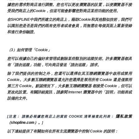
據您的需求對商店進行調整。您也可以更改瀏覽器的設置，以便瀏覽器不接
受我們商店上的Cookie，但這可能會影響您對商店某些功能的使用。
在SHOPLINE中我們所建立的商店上，藉助Cookie和其他類似技術，我們可
以識別您是否是我們的既有使用者或者會員，而無需在每個頁面上重新登錄
和進行身份驗證。
（3）如何管理「Cookie」
您可以根據自己的偏好來管理或刪除某些類別的追蹤技術。許多瀏覽器都具
有「請勿追蹤」功能，可向商店發送「請勿追蹤」 請求。
除了我們提供的控制之外，您還可以選擇在其互聯網瀏覽器中啟用或禁用
Cookie。大多數互聯網瀏覽器還允許您選擇是禁用所有 Cookie 還是僅禁用
第三方 Cookie。默認情況下，大多數互聯網瀏覽器 都接受 Cookie，但可以
更改此設置。有關詳細資訊，請參閱 Internet 瀏覽器中的「説明」功能表或
設備的文件。
隱私政策
[注意： 請務必根據您商店上的當前 COOKIE 清單檢查此列表： 
（shopline.com）。
]
以下連結提供了有關如何在所有主流瀏覽器中控制 Cookie 的說明：