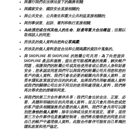
與履行我們在法律法規下的義務有關;
與國家安全、國防安全直接相關的;
與公共安全、公共衛生和重大公共利益直接相關的;
與刑事偵查、起訴、審判和執行直接相關;
為維護您
或任何其他人的生命、財產等重大合法權益
，但難以
取得該人的同意;
所涉及的個人資料由您
向公眾揭露
;
所涉及的個人資料是從合法和公開揭露的資訊中蒐集的。
與 SHOPLINE 和 SHOPLINE 的附屬公司共用：為了向您提供 
SHOPLINE 產品和服務，提出您可能感興趣的推薦，解決帳戶
問題，保護我們的附屬公司或其他使用者或公眾的人身和財產
安全，您承認並同意我們可以與我們的附屬公司共用您和您的
客戶的個人資料。我們只會在必要的範圍內共享個人資料，並
受本隱私政策規定的目的的約束。如果我們共用敏感個人資料
或我們的關聯公司出於不同目的使用和處理個人資料，我們將
再次尋求您的授權和同意。
與我們的第三方合作夥伴共享：我們只會出於合法、正當、必
要、具體和明確的目的共用個人資料，並且只會共用向您或您
的客戶提供相關服務所必需的個人資料。我們不會共用可以識
別您
身份的個人資料
，除非法律或法規另有規定。通常，這些
第三方合作夥伴也是數據控制者，他們將在徵得您的同意后在
自己的帳戶中處理個人資料。此類合作夥伴可能有自己單獨的
隱私政策和用戶協定。