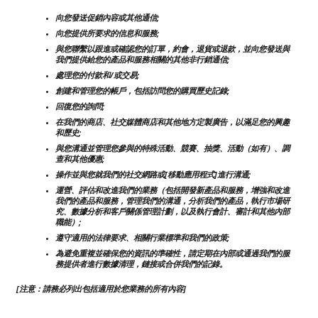
向您發送促銷內容或其他通信;
向您提供所要求的信息和服務;
與您聯繫以跟進或確認您的訂單，約會，退貨或退款，並向您發送與
我們提供給您的產品和服務相關的其他非行銷通信;
處理您的付款和/或交易;
創建和管理您的帳戶，包括訪問您的購買歷史記錄;
回復您的詢問;
在我們的商店、社交媒體商店和其他地方定製廣告，以滿足您的興趣
和歷史;
與您溝通並管理您參與的特殊活動、競賽、抽獎、活動（如有）、調
查和其他優惠;
操作並與您就我們的社交網路或[移動應用程式]進行溝通;
運營、評估和改進我們的業務（包括開發新產品和服務，增強和改進
我們的產品和服務，管理我們的溝通，分析我們的產品，執行市場研
究、數據分析和客戶關係管理計劃，以及執行會計、審計和其他內部
職能）;
遵守適用的法律要求、相關行業標準和我們的政策;
為避免重複並確保您的資訊的準確性，請定期在內部或通過我們的服
務提供者進行數據清理，鏈接或合併我們的記錄。
[注意：請務必列出包括適用於您業務的所有內容]