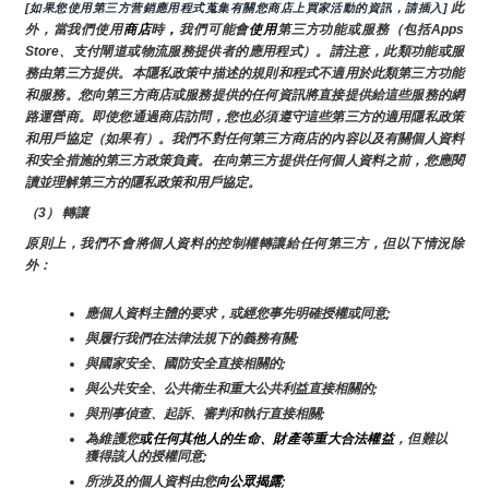
 此
[如果您使用第三方营銷應用程式蒐集有關您商店上買家活動的資訊，請插入]
外，當我們使用
商店
時
，
我們可能會
使用
第三方功能或服務（包括Apps 
Store、支付閘道或物流服務提供者的應用程式）。請注意，此類功能或服
務由第三方提供。本隱私政策中描述的規則和程式不適用於此類第三方功能
和服務。您向第三方商店或服務提供的任何資訊將直接提供給這些服務的網
路運營商。即使您通過商店訪問，您也必須遵守這些第三方的適用隱私政策
和用戶協定（如果有）。我們不對任何第三方商店的內容以及有關個人資料
和安全措施的第三方政策負責。在向第三方提供任何個人資料之前，您應閱
讀並理解第三方的隱私政策和用戶協定。
（3） 轉讓
原則上，我們不會將個人資料的控制權轉讓給任何第三方，但以下情況除
外：
應個人資料主體的要求，或經您事先明確授權或同意;
與履行我們在法律法規下的義務有關;
與國家安全、國防安全直接相關的;
與公共安全、公共衛生和重大公共利益直接相關的;
與刑事偵查、起訴、審判和執行直接相關;
為維護您
或任何其他人的生命、財產等重大合法權益
，但難以
獲得該人的授權同意;
所涉及的個人資料由您
向公眾揭露
;