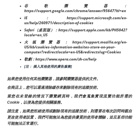
谷歌瀏覽器：
https://support.google.com/chrome/answer/95647?hl=en
IE：https://support.microsoft.com/en-
us/help/260971/description-of-cookies
Safari（桌面版）：https://support.apple.com/kb/PH5042?
locale=en_US
火狐瀏覽器：https://support.mozilla.org/en-
US/kb/cookies-information-websites-store-on-your-
computer?redirectlocale=en-US&redirectslug=Cookies
歌劇：https://www.opera.com/zh-cn/help
[注： 插入其他使用的廣告服務]
如果您使用任何其他瀏覽器，請參閱瀏覽器提供的文件。
在商店上，您可以通過清除緩存來刪除現有的追蹤技術。
當您在未登錄的情況下瀏覽網頁時，我們會蒐集實現流覽功能所需的
Cookie，以便為您提供相關服務。
請注意，如果您拒絕使用或刪除現有的追蹤技術，則需要在每次訪問時親自
更改使用者設置，我們可能無法為您提供優質的使用者體驗，並且某些功能
可能無法正常運行。