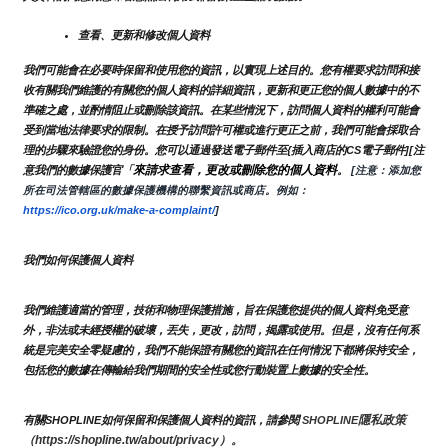
查看、更新和修改個人資料
我們可能會在必要時保留和使用您的資訊，以實現上述目的。您有權要求訪問和接
收有關我們維護的有關您的個人資料的詳細資訊，更新和更正您的個人數據中的不
準確之處，並酌情阻止或刪除該資訊。在某些情況下，訪問個人資料的權利可能會
受到當地法律要求的限制。在授予訪問許可權或進行更正之前，我們可能會採取合
理的步驟來驗證您的身份。您可以通過發送電子郵件至{插入商店的CS電子郵件][注
來請求查看，更改或刪除您的個人資料
意我們的數據保護官「
。
 [注意：添加您
所在司法管轄區的數據保護機構的聯繫資訊或商店。例如：
https://ico.org.uk/make-a-complaint/
]
我們如何保護個人資料
我們維護適當的管理，技術和物理保護措施，旨在保護您提供的個人資料免受意
外，非法或未經授權的破壞，丟失，更改，訪問，揭露或使用。但是，沒有任何系
統是完美安全零疑慮的，我們不能保證有關您的資訊在任何情況下都將保持安全，
包括您的數據在傳輸給我們期間的安全性或您行動裝置上數據的安全性。
隱私政策 
有關SHOPLINE如何保留和保護個人資料的資訊，請參閱 
SHOPLINE
（https://shopline.tw/about/privacy）。 