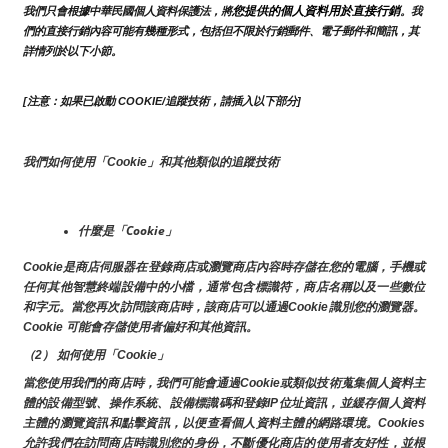
您提供的個人資料用於直接行銷
我們只會根據中華民國個人資料保護法，將
。我
們的直接行銷內容可能有幾種形式，包括但不限於行銷郵件、電子郵件和簡訊，其
詳情列於以下小節。
[注意：如果已啟動 COOKIE/追蹤技術，請插入以下部分]
我們如何使用「Cookie」和其他類似的追蹤技術
什麼是「Cookie」
Cookie是商店伺服器在登錄商店或瀏覽商店內容時存儲在您的電腦，手機或
任何其他智慧終端設備中的小檔，通常包含標識符，商店名稱以及一些數位
和字元。當您再次訪問該商店時，該商店可以通過Cookie識別您的瀏覽器。
Cookie 可能會存儲使用者偏好和其他資訊。
（2） 如何使用「Cookie」
當您使用我們的商店時，我們可能會通過Cookie或類似技術蒐集個人資料主
體的設備型號、操作系統、設備標識碼和登錄IP位址資訊，並緩存個人資料
主體的瀏覽資訊和點擊資訊，以便查看個人資料主體的網路環境。Cookies
允許我們在訪問商店時識別您的身份，不斷優化商店的使用者友好性，並根