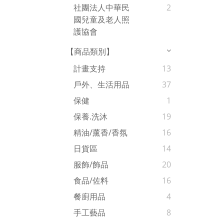
社團法人中華民
2
國兒童及老人照
護協會
【商品類別】
計畫支持
13
戶外、生活用品
37
保健
1
保養.洗沐
19
精油/薰香/香氛
16
日貨區
14
服飾/飾品
20
食品/佐料
16
餐廚用品
4
手工藝品
8