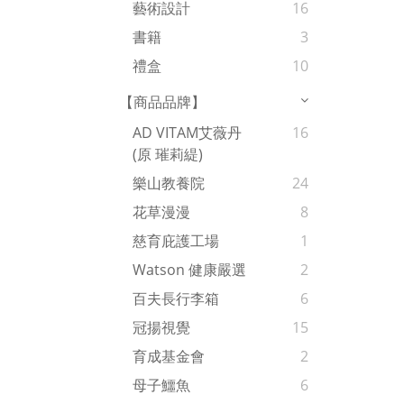
藝術設計
16
書籍
3
禮盒
10
【商品品牌】
AD VITAM艾薇丹
16
(原 璀莉緹)
樂山教養院
24
花草漫漫
8
慈育庇護工場
1
Watson 健康嚴選
2
百夫長行李箱
6
冠揚視覺
15
育成基金會
2
母子鱷魚
6