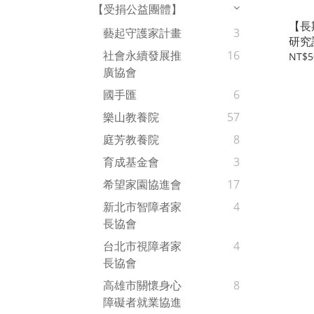
【受捐公益團體】
【長
藝起守護家計畫
3
研究計畫 │
社會永續發展推
16
每月
NT$5
廣協會
國手匯
6
樂山教養院
57
庭芳教養院
8
育成基金會
3
希望家園協進會
17
新北市智障者家
4
長協會
台北市視障者家
4
長協會
高雄市關懷身心
8
障礙者就業協進