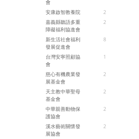
會
安康啟智教養院
2
嘉義縣聽語多重
2
障礙福利協進會
新生活社會福利
8
發展促進會
台灣安寧照顧協
1
會
慈心有機農業發
2
展基金會
天主教中華聖母
2
基金會
中華親善動物保
2
護協會
溪水藝術關懷發
2
展協會