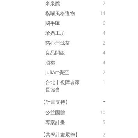
米泉釀
2
楷曜風格選物
14
國手匯
6
珍媽工坊
4
慈心淨源茶
2
良品開飯
4
洄禮
4
JuliArt覺亞
2
台北市視障者家
1
長協會
【計畫支持】
公益團體
10
專案計畫
5
【共學計畫眾籌】
2