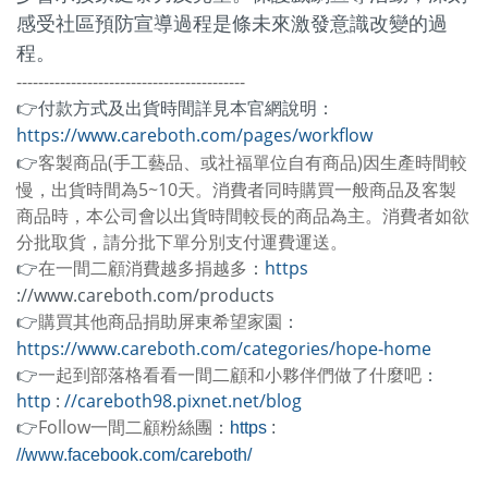
感受社區預防宣導過程是條未來激發意識改變的過
程。
------------------------------------------
👉付款方式及出貨時間詳見本官網說明：
https://www.careboth.com/pages/workflow
客製商品(手工藝品、或社福單位自有商品)因生產時間較
👉
慢，出貨時間為5~10天。消費者同時購買一般商品及客製
商品時，本公司會以出貨時間較長的商品為主。消費者如欲
分批取貨，請分批下單分別支付運費運送。
👉
在一間二顧消費越多捐越多
：
https 
://www.careboth.com/products
👉
購買其他商品捐助屏東希望家園
：
https://www.careboth.com/categories/hope-home
👉
一起到部落格看看一間二顧和小夥伴們做了什麼吧
：
http 
: 
//careboth98.pixnet.net/blog
Follow一間二顧粉絲團
👉
：
https 
: 
//www.facebook.com/careboth/