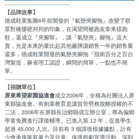
------------------------------------------
品牌故事
【
】
德成鞋業集團6年前開發的『氣墊夾腳拖』改變了群
眾對橡膠硬邦邦的印象，在渴望間被跑友拿來樣跑
鞋，還成立『夾腳幫』，讓『氣墊夾』腳拖』這大
賣，光是未來的量比起其他廠牌讓銷售一年的銷售量
還多，德成鞋業開發的氣墊夾腳拖『指南百分之百台
灣製造，麻省理工認證，瞬間的簡單，一點也不簡
單。
------------------------------------------
捐贈單位
【
】
屏東希望家園協進會
成立2006年，全稱為社團法人屏
東縣協進會。有創業教育是讓貧苦勞務脫離授權的不
二法，2006年在屏縣長治鄉縣成立辦公室，專為偏鄉
學童免費進行課後輔導。已進入第 12 年，促進學生
超過 45,000 人次。目前有 3 個課後根據據點，計有
少會承接家庭暴力及兒童。保護戲劇宣導活動，深刻