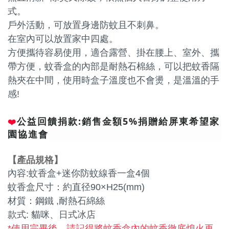
式。
戶外活動，可放置身邊防蚊且不刺鼻。
在室內可以放置家中四處。
方便攜待容易使用，適合露營、掛在腰上、室外、攜
帶方便，蚊香盒的內部是耐熱石棉絲，可以把蚊香隔
熱夾在中間，使用時盒子溫度也不會燙，是溫溫的手
感!
公益回饋捐款:銷售金額5%捐贈給屏東希望家
❤️
園協進會
【
產品規格
】
內容:蚊香盒+迷你防蚊線香一盒4個
蚊香盒尺寸：約直径90×H25(mm)
材質：鋼鐵 ,耐熱石綿絲
款式: 貓咪、日式冰店
*使用完畢後，請記得將蚊香盒內的蚊香徹底熄火再