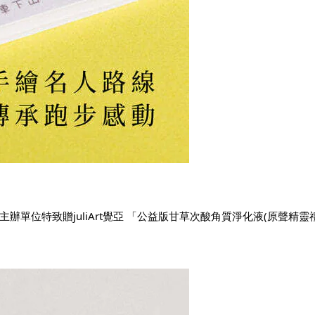
主辦單位特致贈
juliArt覺亞
「公益版甘草次酸角質淨化液(原聲精靈