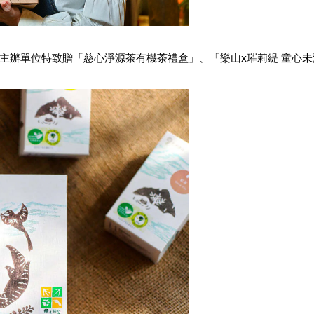
主辦單位特致贈「
慈心淨源茶
有機茶禮盒」、「
樂山x璀莉緹
童心未