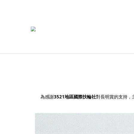
為感謝
3521地區
國際扶輪社
對長明賞的支持，