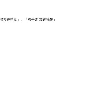
泯芳香禮盒」、「
國手匯
加速福袋」