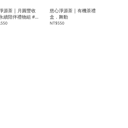
淨源茶 | 月圓豐收
慈心淨源茶 | 有機茶禮
永續陪伴禮物組 #享
盒．舞動
組
,550
NT$550