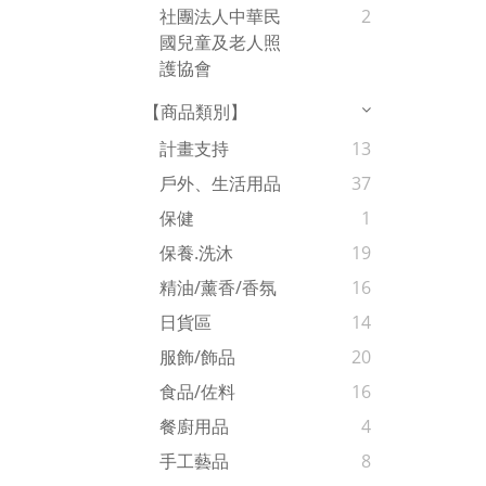
社團法人中華民
2
國兒童及老人照
護協會
【商品類別】
計畫支持
13
戶外、生活用品
37
保健
1
保養.洗沐
19
精油/薰香/香氛
16
日貨區
14
服飾/飾品
20
食品/佐料
16
餐廚用品
4
手工藝品
8