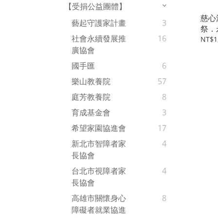
【受捐公益團體】
慈心
藝起守護家計畫
3
祭．
社會永續發展推
16
品味
NT$1
廣協會
國手匯
6
樂山教養院
57
庭芳教養院
8
育成基金會
3
希望家園協進會
17
新北市智障者家
4
長協會
台北市視障者家
4
長協會
高雄市關懷身心
8
障礙者就業協進