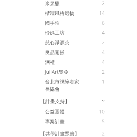
米泉釀
2
楷曜風格選物
14
國手匯
6
珍媽工坊
4
慈心淨源茶
2
良品開飯
4
洄禮
4
JuliArt覺亞
2
台北市視障者家
1
長協會
【計畫支持】
公益團體
10
專案計畫
5
【共學計畫眾籌】
2