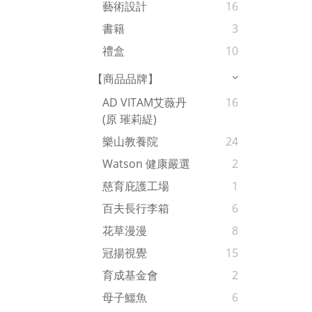
藝術設計
16
書籍
3
禮盒
10
【商品品牌】
AD VITAM艾薇丹
16
(原 璀莉緹)
樂山教養院
24
Watson 健康嚴選
2
慈育庇護工場
1
百夫長行李箱
6
花草漫漫
8
冠揚視覺
15
育成基金會
2
母子鱷魚
6