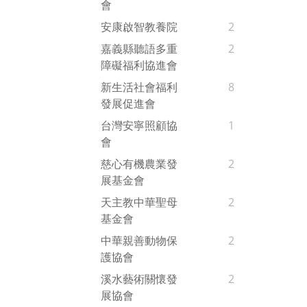
會
安康啟智教養院
2
嘉義縣聽語多重
2
障礙福利協進會
新生活社會福利
8
發展促進會
台灣安寧照顧協
1
會
慈心有機農業發
2
展基金會
天主教中華聖母
2
基金會
中華親善動物保
2
護協會
溪水藝術關懷發
2
展協會