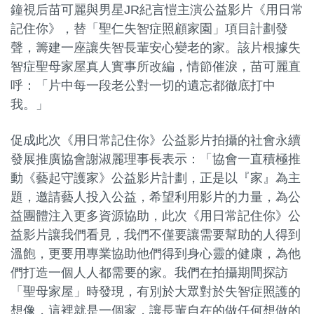
鐘視后苗可麗與男星JR紀言愷主演公益影片《用日常
記住你》，替「聖仁失智症照顧家園」項目計劃發
聲，籌建一座讓失智長輩安心變老的家。該片根據失
智症聖母家屋真人實事所改編，情節催淚，苗可麗直
呼：「片中每一段老公對一切的遺忘都徹底打中
我。」
促成此次《用日常記住你》公益影片拍攝的社會永續
發展推廣協會謝淑麗理事長表示：「協會一直積極推
動《藝起守護家》公益影片計劃，正是以『家』為主
題，邀請藝人投入公益，希望利用影片的力量，為公
益團體注入更多資源協助，此次《用日常記住你》公
益影片讓我們看見，我們不僅要讓需要幫助的人得到
溫飽，更要用專業協助他們得到身心靈的健康，為他
們打造一個人人都需要的家。我們在拍攝期間探訪
「聖母家屋」時發現，有別於大眾對於失智症照護的
想像，這裡就是一個家，讓長輩自在的做任何想做的