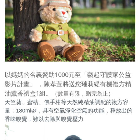
以媽媽的名義贊助1000元至「藝起守護家公益
影片計畫」 ，陳孝萱將送您璀莉緹有機複方精
油薰香禮盒1組。
（數量有限，贈完為止）
天竺葵、蜜桔、佛手柑等天然純精油調配的複方容
量：180ml🌿，具有空氣淨化空氣的功能，釋放出的
香味嗅覺，難以去除與嗅覺壓力