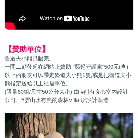
【贊助單位
】
魯道夫小熊已贈完。
一間二顧發起在網站上贊助 "藝起守護家"500元(含)
以上的朋友可以帶走魯道夫小熊1隻,或是把
魯道夫小
熊
指定送給以上社福單位。
(限量60組/尺寸50公分大小) 由 #熊有良心室內設計
公司、#雲山水有熊的森林Villa 所設計製造