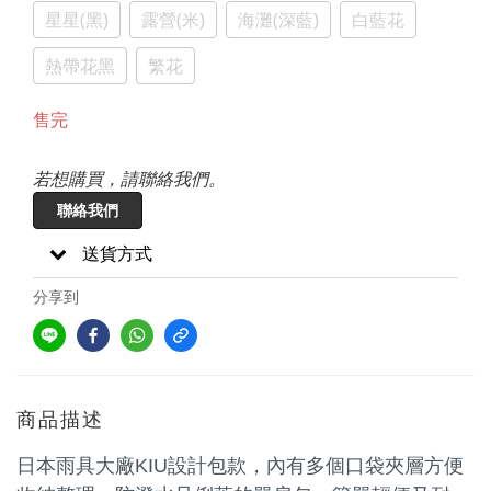
星星(黑)
露營(米)
海灘(深藍)
白藍花
熱帶花黑
繁花
售完
若想購買，請聯絡我們。
聯絡我們
送貨方式
分享到
商品描述
日本雨具大廠KIU設計包款，內有多個口袋夾層方便