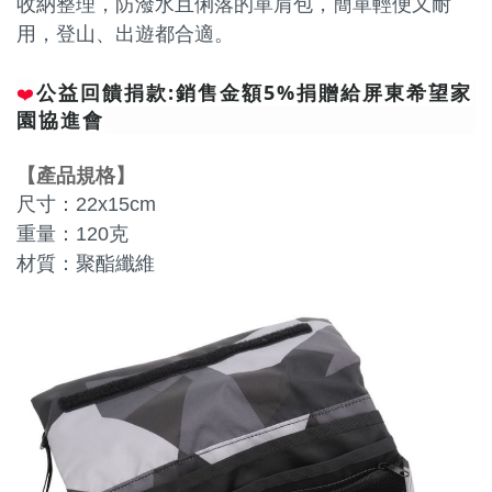
收納整理，防潑水且俐落的單肩包，簡單輕便又耐
用，登山、出遊都合適。
公益回饋捐款:銷售金額5%捐贈給屏東希望家
❤️
園協進會
【
產品規格
】
尺寸：22x15cm
重量：120克
材質：聚酯纖維