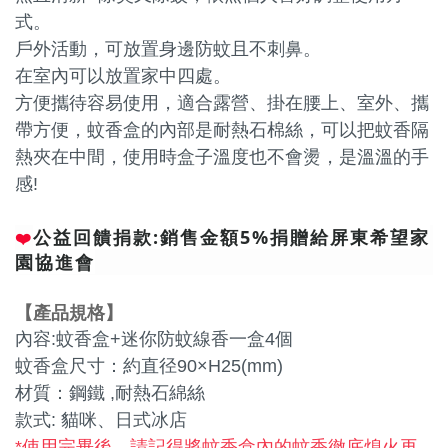
式。
戶外活動，可放置身邊防蚊且不刺鼻。
在室內可以放置家中四處。
方便攜待容易使用，適合露營、掛在腰上、室外、攜
帶方便，蚊香盒的內部是耐熱石棉絲，可以把蚊香隔
熱夾在中間，使用時盒子溫度也不會燙，是溫溫的手
感!
公益回饋捐款:銷售金額5%捐贈給屏東希望家
❤️
園協進會
【
產品規格
】
內容:蚊香盒+迷你防蚊線香一盒4個
蚊香盒尺寸：約直径90×H25(mm)
材質：鋼鐵 ,耐熱石綿絲
款式: 貓咪、日式冰店
*使用完畢後，請記得將蚊香盒內的蚊香徹底熄火再